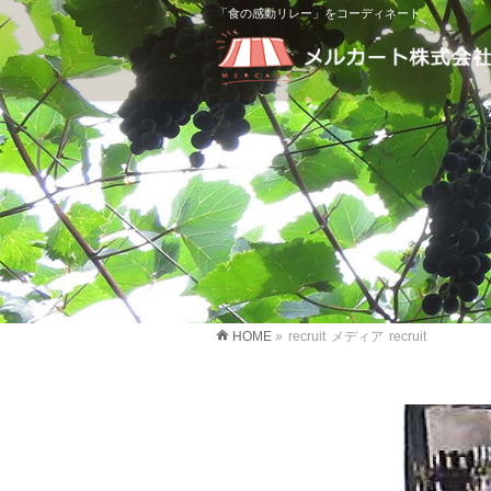
「食の感動リレー」をコーディネート
HOME
»
recruit
メディア
recruit