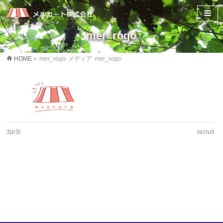
mer_rogo
HOME
»
mer_rogo
メディア
mer_rogo
3pr3r
recruit