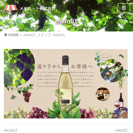
main01
HOME
»
main01
メディア
main01
recruit-2
main02