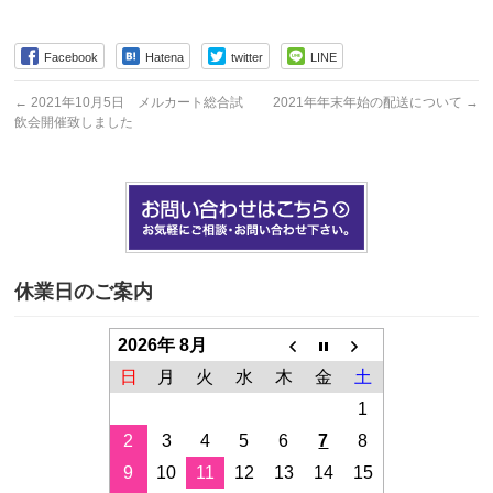
Facebook
Hatena
twitter
LINE
←
2021年10月5日 メルカート総合試
2021年年末年始の配送について
→
飲会開催致しました
休業日のご案内
2026年 8月
日
月
火
水
木
金
土
1
2
3
4
5
6
7
8
9
10
11
12
13
14
15