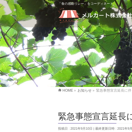
「食の感動リレー」をコーディネート
HOME
»
お知らせ
»
緊急事態宣言延長に伴
緊急事態宣言延長
投稿日 : 2021年9月10日
最終更新日時 : 2021年9