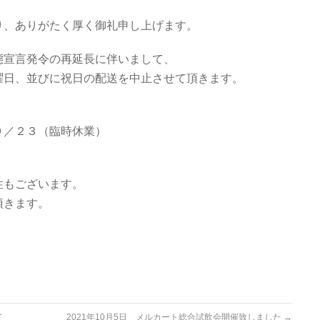
り、ありがたく厚く御礼申し上げます。
態宣言発令の再延長に伴いまして、
曜日、並びに祝日の配送を中止させて頂きます。
９／２３（臨時休業）
。
性もございます。
頂きます。
て
2021年10月5日 メルカート総合試飲会開催致しました
→