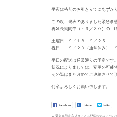
平素は格別のお引き立てにあずか
この度、発表のありました緊急事
再延長期間中（～９／３０）の土
土曜日：９／１８、９／２５
祝日 ：９／２０（通常休み）、
平日の配送は通常通りの予定です
状況によりましては、変更の可能
その際はまた改めてご連絡させて
何卒よろしくお願い致します。
Facebook
Hatena
twitter
←
緊急事態宣言発令による配送お休みについ