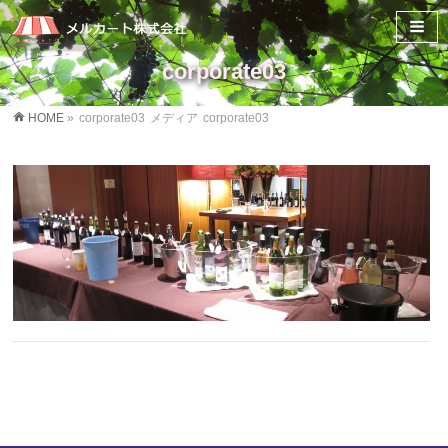
corporate03
HOME
»
corporate03
メディア
corporate03